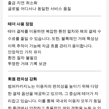
출금 지연 최소화
글로벌 어디서나 동일한 서비스 품질
테더 사용 장점
테더 결제를 이용하면 복잡한 환전 절차와 해외 결제 수
수료를 줄일 수 있습니다. 또한, 블록체인 거래 특성상
이력 추적이 가능해 자금 흐름 관리가 용이합니다.
안정적인 가치 유지
환전 절차 불필요
투명한 거래 기록 보관
회원 편의성 강화
범퍼카카지노는 이용자의 편의성을 높이기 위해 다양
한 결제 옵션을 제공하고 있으며, 그 중심에 테더가 자
리잡고 있습니다. 이를 통해 국내외 이용자 모두가 동일
한 환경에서 안전하고 효율적인 게임 경험을 누릴 수 있