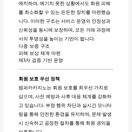
예치하여, 예기치 못한 상황에서도 회원 피해
를 최소화할 수 있는 든든한 장치를 마련했습
니다. 이러한 구조는 서비스 운영의 안정성과
신뢰성을 동시에 보장하며, 모든 거래 과정에
서의 투명성을 높이는 기반이 됩니다.
다중 보증 구조
피해 보상 체계 마련
제3자 검증 기반 운영
회원 보호 우선 정책
범퍼카카지노는 회원 보호를 최우선 가치로
삼으며, 사전 예방과 사후 대응 체계를 강화하
고 있습니다. 부정 행위 차단과 실시간 모니터
링을 통해 안전한 환경을 유지하며, 문제 발생
시 신속하고 공정한 절차를 통해 회원 권익을
보호합니다.