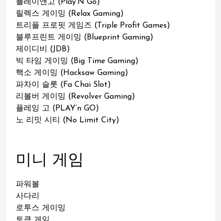
플레이앤고 (Play’N Go)
릴렉스 게이밍 (Relax Gaming)
트리플 프로핏 게임즈 (Triple Profit Games)
블루프린트 게이밍 (Blueprint Gaming)
제이디비 (JDB)
빅 타임 게이밍 (Big Time Gaming)
핵소 게이밍 (Hacksaw Gaming)
파차이 슬롯 (Fa Chai Slot)
리볼버 게이밍 (Revolver Gaming)
플레잉 고 (PLAY’n GO)
노 리밋 시티 (No Limit City)
미니 게임
파워볼
사다리
로투스 게이밍
토큰 게임