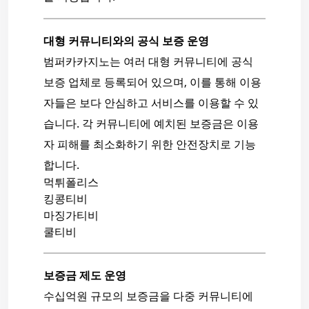
대형 커뮤니티와의 공식 보증 운영
범퍼카카지노는 여러 대형 커뮤니티에 공식
보증 업체로 등록되어 있으며, 이를 통해 이용
자들은 보다 안심하고 서비스를 이용할 수 있
습니다. 각 커뮤니티에 예치된 보증금은 이용
자 피해를 최소화하기 위한 안전장치로 기능
합니다.
먹튀폴리스
킹콩티비
마징가티비
쿨티비
보증금 제도 운영
수십억원 규모의 보증금을 다중 커뮤니티에