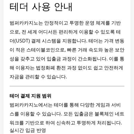
테더 사용 안내
범퍼카카지노는 안정적이고 투명한 운영 체계를 기반
으로, 전 세계 어디서든 편리하게 이용할 수 있도록 테
더(USDT) 결제 시스템을 지원합니다. 테더는 가격 변동
이 적은 스테이블코인으로, 빠른 거래 속도와 높은 보안
성을 갖추고 있어 입출금 과정이 간소화됩니다. 이를 통
해 이용자는 법정화폐 환전 과정 없이도 쉽고 안전하게
자금을 관리할 수 있습니다.
테더 결제 지원 범위
범퍼카카지노에서는 테더를 통해 다양한 게임과 서비
스를 이용할 수 있습니다. 모든 입출금은 블록체인 네트
워크를 기반으로 하여 신속하고 투명하게 처리됩니다.
실시간 입금 반영