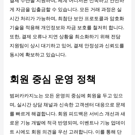
결제 수단을 지원하여, 세계 어디서든 신속하고 안전하
게 자금을 입출금할 수 있습니다. 모든 거래 과정은 실
시간 처리가 가능하며, 최첨단 보안 프로토콜과 암호화
기술을 적용해 개인정보와 자금 보호를 철저히 합니다.
또한, 결제 오류나 지연 상황을 최소화하기 위해 전담
지원팀이 상시 대기하고 있어, 결제 안정성과 신뢰도를
동시에 확보하고 있습니다.
회원 중심 운영 정책
범퍼카카지노는 모든 운영의 중심에 회원을 두고 있으
며, 실시간 상담 채널과 신속한 고객센터 대응으로 문제
를 빠르게 해결합니다. 회원 피드백은 서비스 개선과 새
로운 기능 개발에 적극 반영되며, 이벤트나 기능 업데이
트 시에도 회원 의견을 우선 고려합니다. 이를 통해 단