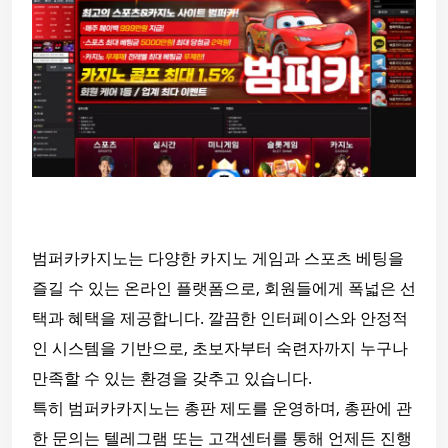
범퍼카카지노는 다양한 카지노 게임과 스포츠 베팅을
즐길 수 있는 온라인 플랫폼으로, 회원들에게 폭넓은 선
택과 혜택을 제공합니다. 깔끔한 인터페이스와 안정적
인 시스템을 기반으로, 초보자부터 숙련자까지 누구나
만족할 수 있는 환경을 갖추고 있습니다.
특히 범퍼카카지노는 총판 제도를 운영하며, 총판에 관
한 문의는 텔레그램 또는 고객센터를 통해 언제든 진행