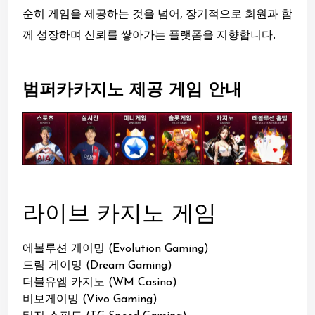
순히 게임을 제공하는 것을 넘어, 장기적으로 회원과 함
께 성장하며 신뢰를 쌓아가는 플랫폼을 지향합니다.
범퍼카카지노 제공 게임 안내
라이브 카지노 게임
에볼루션 게이밍 (Evolution Gaming)
드림 게이밍 (Dream Gaming)
더블유엠 카지노 (WM Casino)
비보게이밍 (Vivo Gaming)