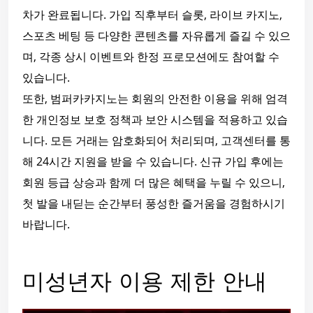
차가 완료됩니다. 가입 직후부터 슬롯, 라이브 카지노,
스포츠 베팅 등 다양한 콘텐츠를 자유롭게 즐길 수 있으
며, 각종 상시 이벤트와 한정 프로모션에도 참여할 수
있습니다.
또한, 범퍼카카지노는 회원의 안전한 이용을 위해 엄격
한 개인정보 보호 정책과 보안 시스템을 적용하고 있습
니다. 모든 거래는 암호화되어 처리되며, 고객센터를 통
해 24시간 지원을 받을 수 있습니다. 신규 가입 후에는
회원 등급 상승과 함께 더 많은 혜택을 누릴 수 있으니,
첫 발을 내딛는 순간부터 풍성한 즐거움을 경험하시기
바랍니다.
미성년자 이용 제한 안내