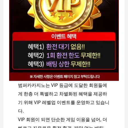
범퍼카카지노는 VIP 등급에 도달한 회원들에
게 한층 더 특별하고 차별화된 혜택을 제공하
기 위해 VIP 레벨업 이벤트를 운영하고 있습니
다.
VIP 회원이 되면 단순한 게임 이용을 넘어, 더
빠르고 자유로운 환전 환경, 제약 없는 베팅,