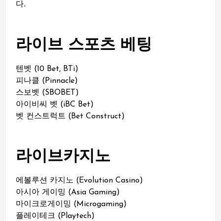
다.
라이브 스포츠 베팅
텐벳 (10 Bet, BTi)
피나클 (Pinnacle)
스보벳 (SBOBET)
아이비씨 벳 (iBC Bet)
벳 컨스트럭트 (Bet Construct)
라이브카지노
에볼루션 카지노 (Evolution Casino)
아시아 게이밍 (Asia Gaming)
마이크로게이밍 (Microgaming)
플레이테크 (Playtech)