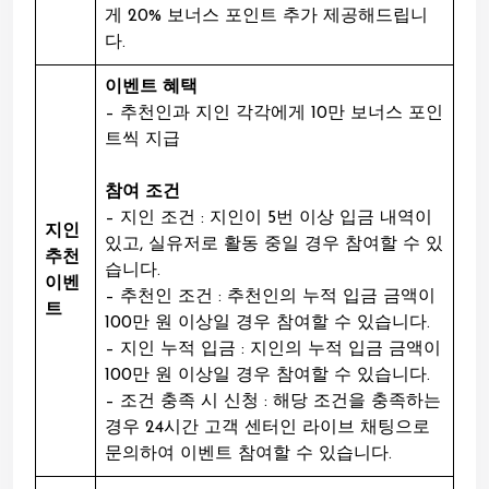
게 20% 보너스 포인트 추가 제공해드립니
다.
이벤트 혜택
– 추천인과 지인 각각에게 10만 보너스 포인
트씩 지급
참여 조건
– 지인 조건 : 지인이 5번 이상 입금 내역이
지인
있고, 실유저로 활동 중일 경우 참여할 수 있
추천
습니다.
이벤
– 추천인 조건 : 추천인의 누적 입금 금액이
트
100만 원 이상일 경우 참여할 수 있습니다.
– 지인 누적 입금 : 지인의 누적 입금 금액이
100만 원 이상일 경우 참여할 수 있습니다.
– 조건 충족 시 신청 : 해당 조건을 충족하는
경우 24시간 고객 센터인 라이브 채팅으로
문의하여 이벤트 참여할 수 있습니다.