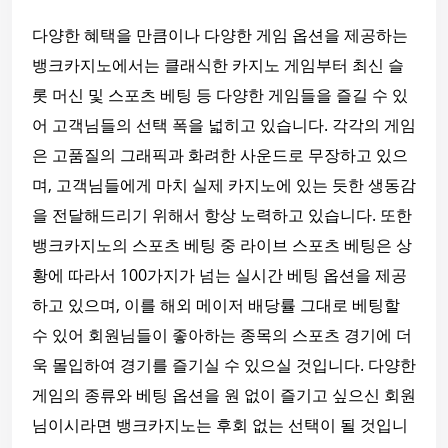
다양한 혜택을 만큼이나 다양한 게임 옵션을 제공하는
뱅크카지노에서는 클래식한 카지노 게임부터 최신 슬
롯 머신 및 스포츠 베팅 등 다양한 게임들을 즐길 수 있
어 고객님들의 선택 폭을 넓히고 있습니다. 각각의 게임
은 고품질의 그래픽과 화려한 사운드로 무장하고 있으
며, 고객님들에게 마치 실제 카지노에 있는 듯한 생동감
을 전달해드리기 위해서 항상 노력하고 있습니다. 또한
뱅크카지노의 스포츠 베팅 중 라이브 스포츠 베팅은 상
황에 따라서 100가지가 넘는 실시간 베팅 옵션을 제공
하고 있으며, 이를 해외 메이저 배당률 그대로 베팅할
수 있어 회원님들이 좋아하는 종목의 스포츠 경기에 더
욱 몰입하여 경기를 즐기실 수 있으실 것입니다. 다양한
게임의 종류와 베팅 옵션을 원 없이 즐기고 싶으신 회원
님이시라면 뱅크카지노는 후회 없는 선택이 될 것입니