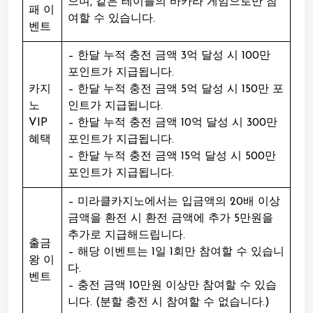
으며, 같은 테이블의 바카라 게임으로만 참
패 이
여할 수 있습니다.
벤트
– 한달 누적 충전 금액 3억 달성 시 100만
포인트가 지급됩니다.
카지
– 한달 누적 충전 금액 5억 달성 시 150만 포
노
인트가 지급됩니다.
VIP
– 한달 누적 충전 금액 10억 달성 시 300만
혜택
포인트가 지급됩니다.
– 한달 누적 충전 금액 15억 달성 시 500만
포인트가 지급됩니다.
– 미라클카지노에서는 입금액의 20배 이상
금액을 환전 시 환전 금액에 추가 5만원을
추가로 지급해드립니다.
출금
– 해당 이벤트는 1일 1회만 참여할 수 있습니
왕 이
다.
벤트
– 충전 금액 10만원 이상만 참여할 수 있습
니다. (분할 충전 시 참여할 수 없습니다.)