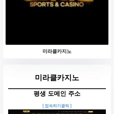
미라클카지노
미라클카지노
평생 도메인 주소
[ 접속하기클릭 ]