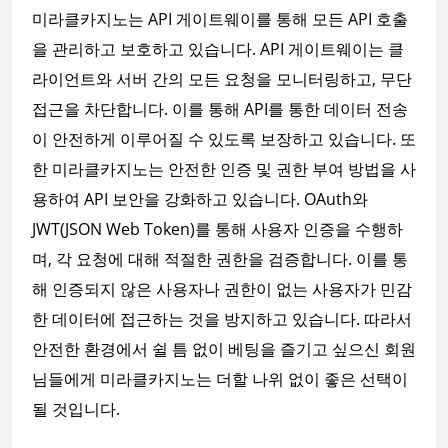
미라클카지노는 API 게이트웨이를 통해 모든 API 호출
을 관리하고 보호하고 있습니다. API 게이트웨이는 클
라이언트와 서버 간의 모든 요청을 모니터링하고, 무단
접근을 차단합니다. 이를 통해 API를 통한 데이터 전송
이 안전하게 이루어질 수 있도록 보장하고 있습니다. 또
한 미라클카지노는 안전한 인증 및 권한 부여 방법을 사
용하여 API 보안을 강화하고 있습니다. OAuth와
JWT(JSON Web Token)를 통해 사용자 인증을 수행하
며, 각 요청에 대해 적절한 권한을 검증합니다. 이를 통
해 인증되지 않은 사용자나 권한이 없는 사용자가 민감
한 데이터에 접근하는 것을 방지하고 있습니다. 따라서
안전한 환경에서 쉴 틈 없이 베팅을 즐기고 싶으신 회원
님들에게 미라클카지노는 더할 나위 없이 좋은 선택이
될 것입니다.