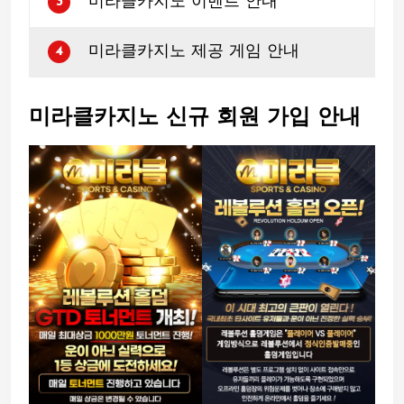
미라클카지노 이벤트 안내
3
미라클카지노 제공 게임 안내
4
미라클카지노 신규 회원 가입 안내