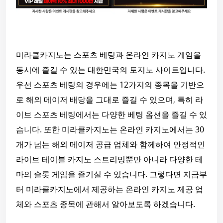
미라클카지노는 스포츠 베팅과 온라인 카지노 게임을
동시에 즐길 수 있는 대한민국의 토지노 사이트입니다.
우선 스포츠 베팅의 경우에는 12가지의 종목을 기반으
로 해외 메이저 배당을 그대로 즐길 수 있으며, 특히 라
이브 스포츠 베팅에서는 다양한 베팅 옵션을 즐길 수 있
습니다. 또한 미라클카지노는 온라인 카지노에서는 30
개가 넘는 해외 메이저 공급 업체와 함께하여 안정적인
라이브 테이블 카지노 스트리밍뿐만 아니라 다양한 테
마의 슬롯 게임을 즐기실 수 있습니다. 그렇다면 지금부
터 미라클카지노에서 제공하는 온라인 카지노 제공 업
체와 스포츠 종목에 관해서 알아보도록 하겠습니다.