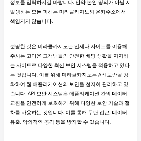
정보를 입력하시길 바랍니다. 만약 본인 명의가 아닐 시
발생하는 모든 피해는 미라클카지노와 온카주소에서
책임지지 않습니다.
분명한 것은 미라클카지노는 언제나 사이트를 이용해
주시는 고마운 고객님들의 안전한 베팅 생활을 지지하
는 사이트로 다양한 최신 보안 시스템을 적용하고 있다
는 것입니다. 이를 위해 미라클카지노는 API 보안을 강
화하여 웹 애플리케이션의 보안을 철저히 관리하고 있
습니다. API 보안 시스템은 애플리케이션 간의 데이터
교환을 안전하게 보호하기 위해 다양한 보안 기술과 절
차를 사용하는 것입니다. 이를 통해 무단 접근, 데이터
유출, 악의적인 공격 등을 방지할 수 있습니다.