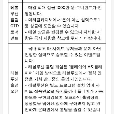
레볼
– 매일 최대 상금 1000만 원 토너먼트가 진
루션
행됩니다.
홀덤
– 미라클카지노에서 운이 아닌 실력으로 1
GTD
등 상금에 도전할 수 있습니다.
토너
– 매일 상금은 변경될 수 있으니 자세한 사
먼트
항은 공지 사항을 참고해 주시기 바랍니다.
– 국내 최초 타 사이트 유저들과 운이 아닌
진정한 실력으로 승부할 수 있는 이벤트입
니다.
– 레볼루션 홀덤 게임은 “플레이어 VS 플레
레볼
이어” 게임 방식으로 레볼루션에서 정식 인
루션
증을 거쳐 발매중인 홀덤 게임입니다.
홀덤
– 레볼루션은 별도 프로그램 설치 없이 사
오픈
이트 접속만으로 유저들끼리 플레이가 가능
하도록 구현되었으며, 오프라인 홀덤장의
생생함을 넘어선 장소에 구애받지 않고 안
전하게 온라인에서 홀덤을 즐길 수 있습니