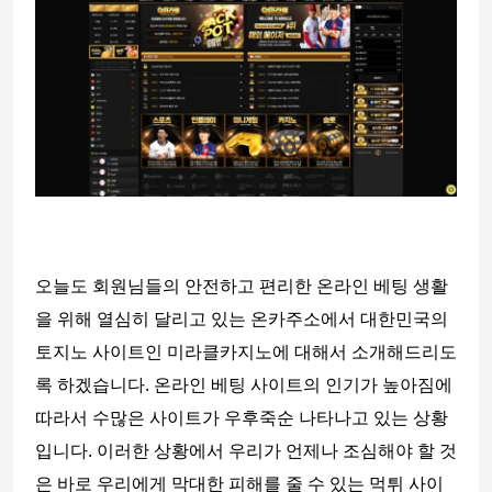
오늘도 회원님들의 안전하고 편리한 온라인 베팅 생활
을 위해 열심히 달리고 있는 온카주소에서 대한민국의
토지노 사이트인 미라클카지노에 대해서 소개해드리도
록 하겠습니다. 온라인 베팅 사이트의 인기가 높아짐에
따라서 수많은 사이트가 우후죽순 나타나고 있는 상황
입니다. 이러한 상황에서 우리가 언제나 조심해야 할 것
은 바로 우리에게 막대한 피해를 줄 수 있는 먹튀 사이