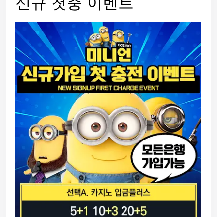
신규 첫충 이벤트