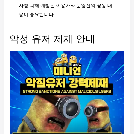
사칭 피해 예방은 이용자와 운영진의 공동 대
응이 중요합니다.
악성 유저 제재 안내