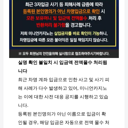
실명 확인 불일치 시 입금액 전액몰수 처리됩
니다
최근 차명 계좌 입금으로 인한 사고 및 사기 피
해 사례가 다수 발생하고 있어, 미니언카지노
는 이에 대한 사전 대응 공지를 시행하고 있습
니다.
등록된 본인명의가 아닌 이름으로 입금이 확
인될 경우, 해당 입금은 자동으로 전액 몰수 처