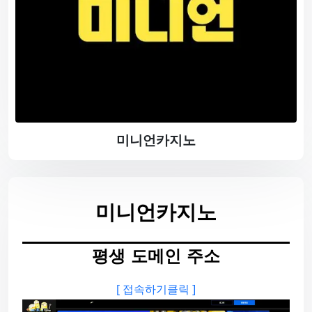
미니언카지노
미니언카지노
평생 도메인 주소
[ 접속하기클릭 ]