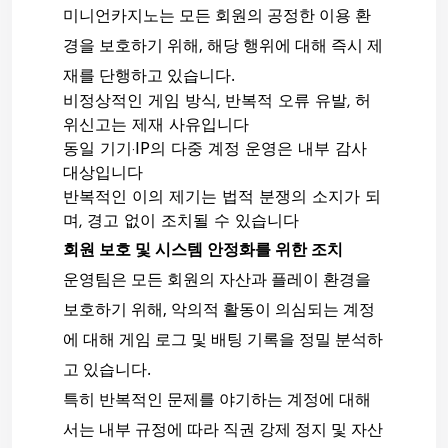
미니언카지노는 모든 회원의 공정한 이용 환
경을 보호하기 위해, 해당 행위에 대해 즉시 제
재를 단행하고 있습니다.
비정상적인 게임 방식, 반복적 오류 유발, 허
위신고는 제재 사유입니다
동일 기기·IP의 다중 계정 운영은 내부 감사
대상입니다
반복적인 이의 제기는 법적 분쟁의 소지가 되
며, 경고 없이 조치될 수 있습니다
회원 보호 및 시스템 안정화를 위한 조치
운영팀은 모든 회원의 자산과 플레이 환경을
보호하기 위해, 악의적 활동이 의심되는 계정
에 대해 게임 로그 및 배팅 기록을 정밀 분석하
고 있습니다.
특히 반복적인 문제를 야기하는 계정에 대해
서는 내부 규정에 따라 직권 강제 정지 및 자산