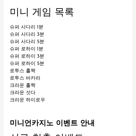
미니 게임 목록
슈퍼 사다리 1분
슈퍼 사다리 3분
슈퍼 사다리 5분
슈퍼 로하이 1분
슈퍼 로하이 3분
슈퍼 로하이 5분
로투스 홀짝
로투스 바카라
크라운 홀짝
크라운 섯다
크라운 하이로우
미니언카지노 이벤트 안내