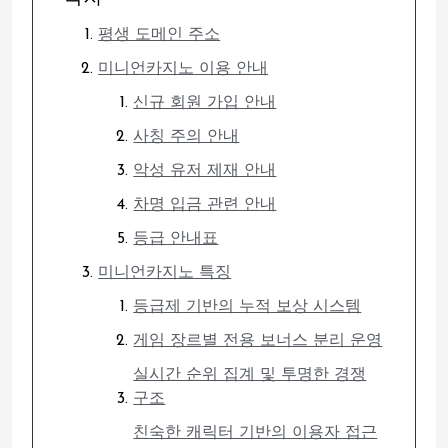
평생 도메인 주소
미니언카지노 이용 안내
신규 회원 가입 안내
사칭 주의 안내
악성 유저 제재 안내
차명 입금 관련 안내
등급 안내표
미니언카지노 특징
등급제 기반의 누적 보상 시스템
게임 장르별 전용 보너스 분리 운영
실시간 순위 집계 및 투명한 경쟁
구조
친숙한 캐릭터 기반의 이용자 접근