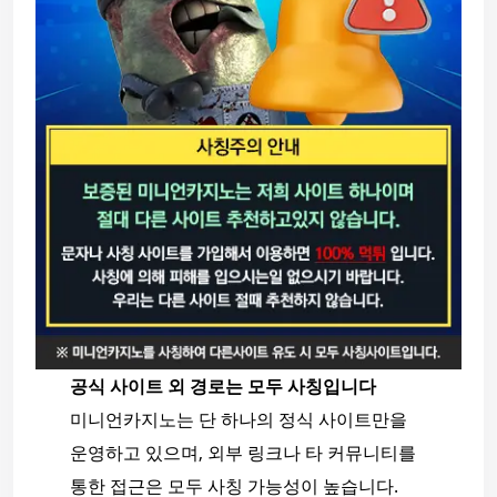
공식 사이트 외 경로는 모두 사칭입니다
미니언카지노는 단 하나의 정식 사이트만을
운영하고 있으며, 외부 링크나 타 커뮤니티를
통한 접근은 모두 사칭 가능성이 높습니다.