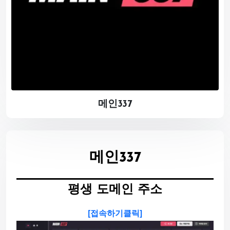
메인337
메인337
평생 도메인 주소
[
접속하기클릭
]