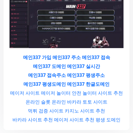
메인337 가입
메인337 주소
메인337 접속
메인337 도메인
메인337 실시간
메인337 접속주소
메인337 평생주소
메인337 평생도메인
메인337 한글도메인
메이저 사이트
메이저 놀이터
안전 놀이터
사이트 추천
온라인 슬롯
온라인 바카라
토토 사이트
먹튀 검증 사이트
카지노 사이트 추천
바카라 사이트 추천
메이저 사이트 추천
평생 도메인