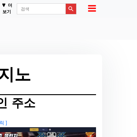
검색 버튼
검
더
색:
보기
지노
인 주소
릭 ]