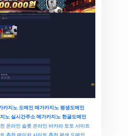
가카지노 도메인
메가카지노 평생도메인
지노 실시간주소
메가카지노 한글도메인
추천
온라인 슬롯
온라인 바카라
토토 사이트
트 추천
메이저 사이트 추천
평생 도메인