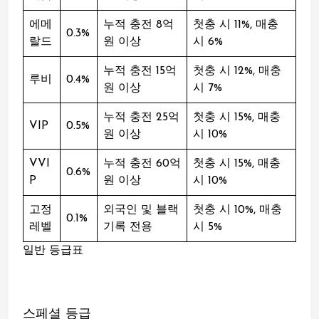
에메
누적 충전 8억
첫충 시 11%, 매충
0.3%
랄드
원 이상
시 6%
누적 충전 15억
첫충 시 12%, 매충
루비
0.4%
원 이상
시 7%
누적 충전 25억
첫충 시 15%, 매충
VIP
0.5%
원 이상
시 10%
VVI
누적 충전 60억
첫충 시 15%, 매충
0.6%
P
원 이상
시 10%
고정
외국인 및 블랙
첫충 시 10%, 매충
0.1%
레벨
기록 전용
시 5%
일반 등급표
스페셜 등급