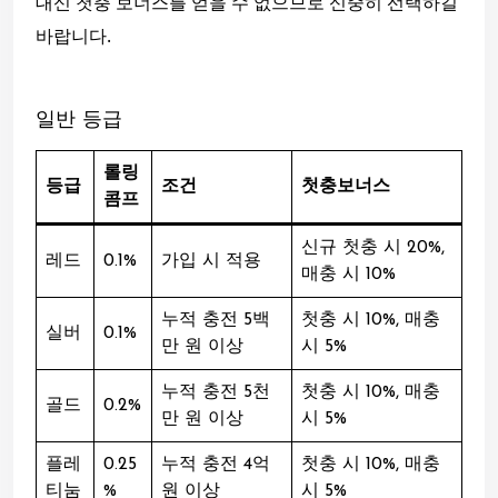
대신 첫충 보너스를 얻을 수 없으므로 신중히 선택하길
바랍니다.
일반 등급
롤링
등급
조건
첫충보너스
콤프
신규 첫충 시 20%,
레드
0.1%
가입 시 적용
매충 시 10%
누적 충전 5백
첫충 시 10%, 매충
실버
0.1%
만 원 이상
시 5%
누적 충전 5천
첫충 시 10%, 매충
골드
0.2%
만 원 이상
시 5%
플레
0.25
누적 충전 4억
첫충 시 10%, 매충
티눔
%
원 이상
시 5%