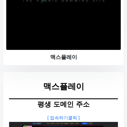
맥스플레이
맥스플레이
평생 도메인 주소
[ 접속하기클릭 ]