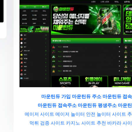
마운틴듀 가입
마운틴듀 주소
마운틴듀 접속
마운틴듀 접속주소
마운틴듀 평생주소
마운틴
메이저 사이트
메이저 놀이터
안전 놀이터
사이트 
먹튀 검증 사이트
카지노 사이트 추천
바카라 사이