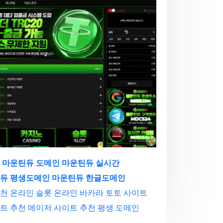
마운틴듀 도메인
마운틴듀 실시간
듀 평생도메인
마운틴듀 한글도메인
추천
온라인 슬롯
온라인 바카라
토토 사이트
트 추천
메이저 사이트 추천
평생 도메인