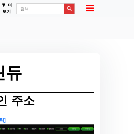
검색 버튼
검
더
색:
보기
틴듀
인 주소
릭
]