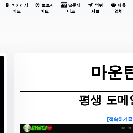
바카라사
토토사
슬롯사
먹튀
제휴
이트
이트
이트
제보
업체
마운
평생 도메
[
접속하기클