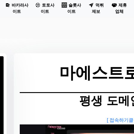
바카라사
토토사
슬롯사
먹튀
제휴
이트
이트
이트
제보
업체
마에스트
평생 도메
[ 접속하기클