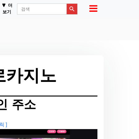
검색 버튼
검
더
색:
보기
로카지노
인 주소
릭 ]