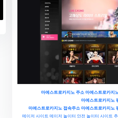
마에스트로카지노 주소
마에스트로카지노
마에스트로카지노 
마에스트로카지노 접속주소
마에스트로카지노 
메이저 사이트
메이저 놀이터
안전 놀이터
사이트 