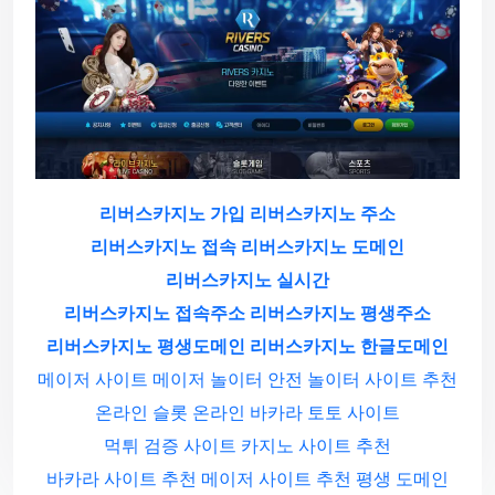
리버스카지노 가입
리버스카지노 주소
리버스카지노 접속
리버스카지노 도메인
리버스카지노 실시간
리버스카지노 접속주소
리버스카지노 평생주소
리버스카지노 평생도메인
리버스카지노 한글도메인
메이저 사이트
메이저 놀이터
안전 놀이터
사이트 추천
온라인 슬롯
온라인 바카라
토토 사이트
먹튀 검증 사이트
카지노 사이트 추천
바카라 사이트 추천
메이저 사이트 추천
평생 도메인