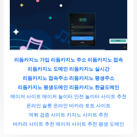
리듬카지노 가입
리듬카지노 주소
리듬카지노 접속
리듬카지노 도메인
리듬카지노 실시간
리듬카지노 접속주소
리듬카지노 평생주소
리듬카지노 평생도메인
리듬카지노 한글도메인
메이저 사이트
메이저 놀이터
안전 놀이터
사이트 추천
온라인 슬롯
온라인 바카라
토토 사이트
먹튀 검증 사이트
카지노 사이트 추천
바카라 사이트 추천
메이저 사이트 추천
평생 도메인