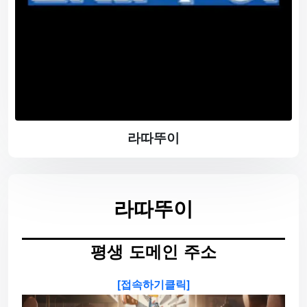
라따뚜이
라따뚜이
평생 도메인 주소
[
접속하기클릭
]