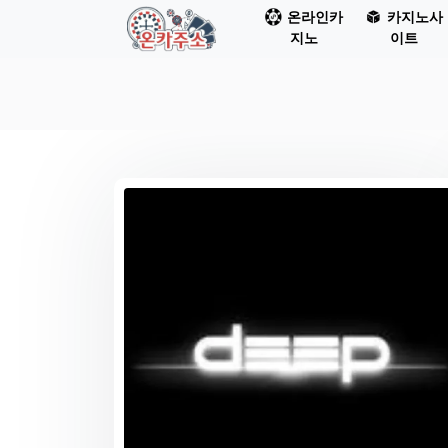
온라인카
카지노사
지노
이트