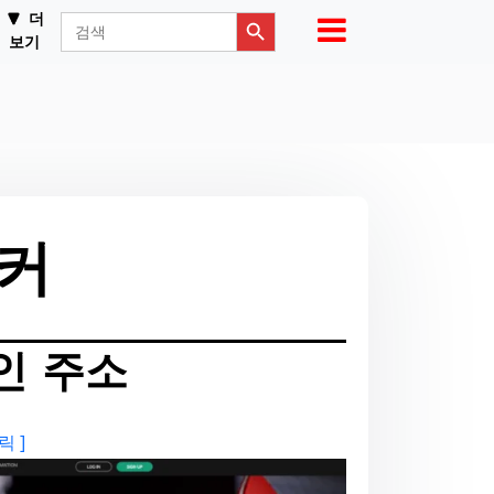
검색 버튼
검
더
색:
보기
커
인 주소
릭 ]