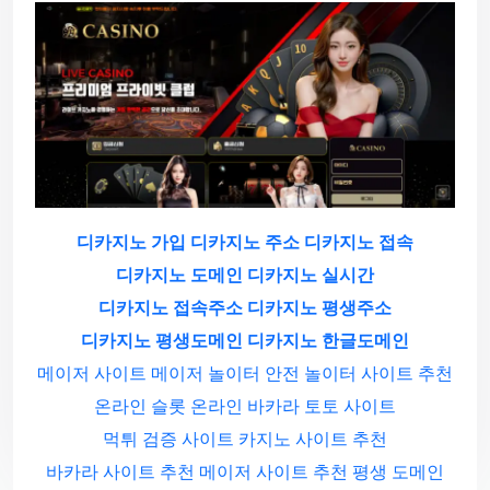
디카지노 가입
디카지노 주소
디카지노 접속
디카지노 도메인
디카지노 실시간
디카지노 접속주소
디카지노 평생주소
디카지노 평생도메인
디카지노 한글도메인
메이저 사이트
메이저 놀이터
안전 놀이터
사이트 추천
온라인 슬롯
온라인 바카라
토토 사이트
먹튀 검증 사이트
카지노 사이트 추천
바카라 사이트 추천
메이저 사이트 추천
평생 도메인