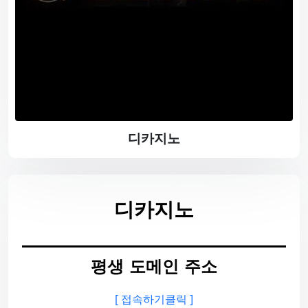
디카지노
디카지노
평생 도메인 주소
[ 접속하기클릭 ]