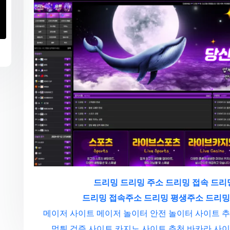
드리밍
드리밍 주소
드리밍 접속
드리
드리밍 접속주소
드리밍 평생주소
드리밍
메이저 사이트
메이저 놀이터
안전 놀이터
사이트 
먹튀 검증 사이트
카지노 사이트 추천
바카라 사이