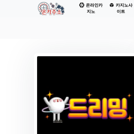
온라인카
카지노사
지노
이트