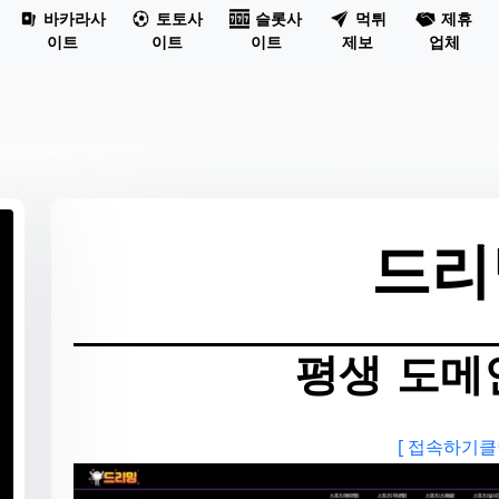
바카라사
토토사
슬롯사
먹튀
제휴
이트
이트
이트
제보
업체
드리
평생 도메
[ 접속하기클