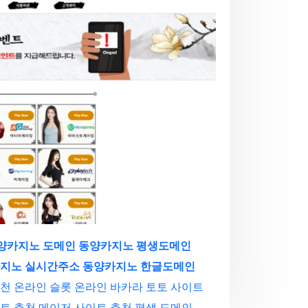
양카지노 도메인
동양카지노 평생도메인
지노 실시간주소
동양카지노 한글도메인
추천
온라인 슬롯
온라인 바카라
토토 사이트
트 추천
메이저 사이트 추천
평생 도메인