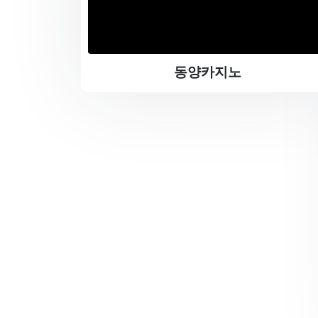
동양카지노