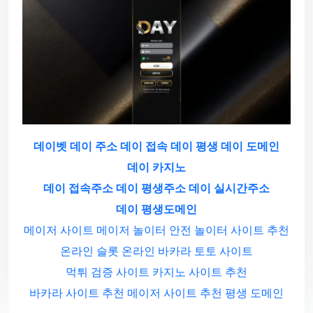
데이벳
데이 주소
데이 접속
데이 평생
데이 도메인
데이 카지노
데이 접속주소
데이 평생주소
데이 실시간주소
데이 평생도메인
메이저 사이트
메이저 놀이터
안전 놀이터
사이트 추천
온라인 슬롯
온라인 바카라
토토 사이트
먹튀 검증 사이트
카지노 사이트 추천
바카라 사이트 추천
메이저 사이트 추천
평생 도메인