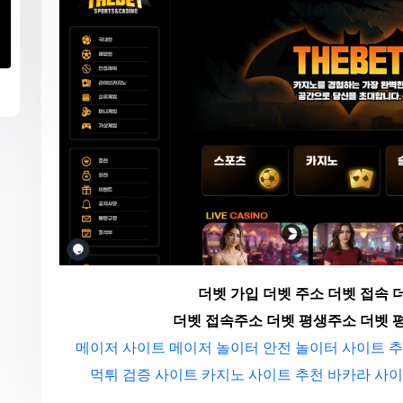
더벳 가입 더벳 주소 더벳 접속 
더벳 접속주소 더벳 평생주소 더벳 
메이저 사이트
메이저 놀이터
안전 놀이터
사이트 
먹튀 검증 사이트
카지노 사이트 추천
바카라 사이