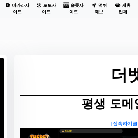
바카라사
토토사
슬롯사
먹튀
제휴
이트
이트
이트
제보
업체
더
평생 도메
[
접속하기클