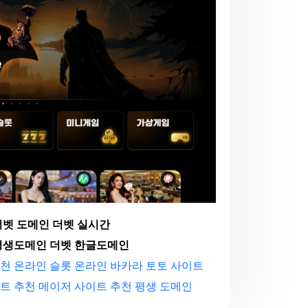
더벳 도메인 더벳 실시간
평생도메인 더벳 한글도메인
추천
온라인 슬롯
온라인 바카라
토토 사이트
트 추천
메이저 사이트 추천
평생 도메인