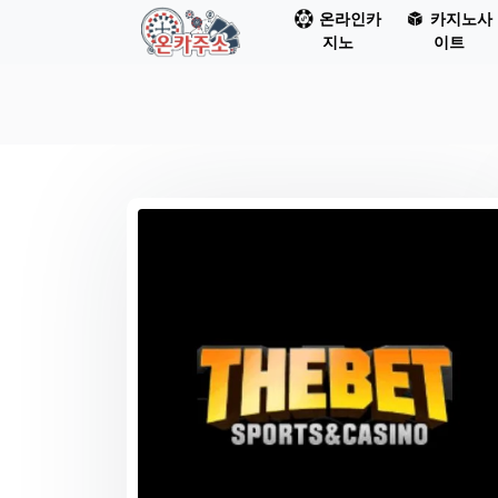
온라인카
카지노사
지노
이트