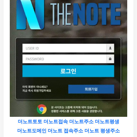
더노트토토
더노트접속
더노트주소
더노트평생
더노트도메인
더노트 접속주소
더노트 평생주소