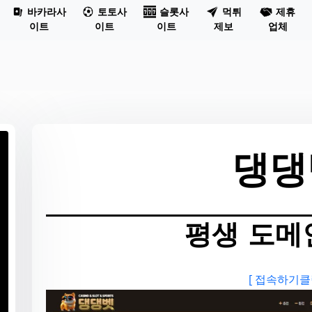
바카라사
토토사
슬롯사
먹튀
제휴
이트
이트
이트
제보
업체
댕댕
평생 도메
[ 접속하기클