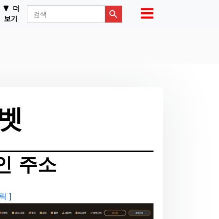
검색 버튼
검
더
색:
보기
벳
인 주소
릭 ]