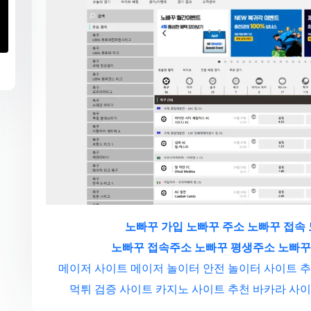
노빠꾸 가입
노빠꾸 주소
노빠꾸 접속
노빠꾸 접속주소
노빠꾸 평생주소
노빠꾸
메이저 사이트
메이저 놀이터
안전 놀이터
사이트 
먹튀 검증 사이트
카지노 사이트 추천
바카라 사이