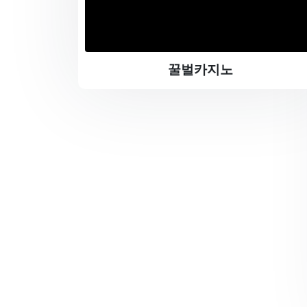
꿀벌카지노