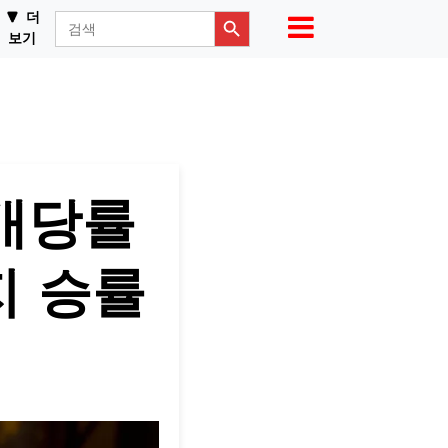
검색 버튼
검
더
색:
보기
 배당률
지 승률