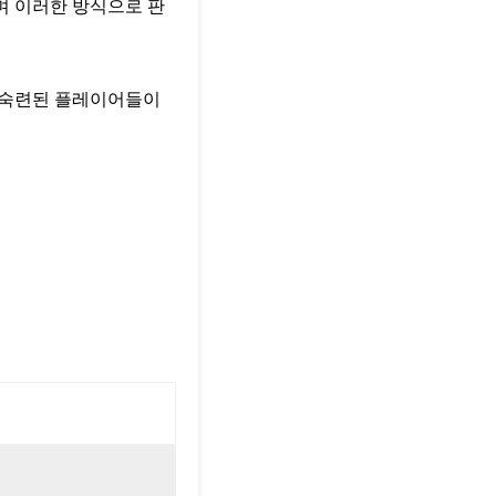
며 이러한 방식으로 판
터 숙련된 플레이어들이