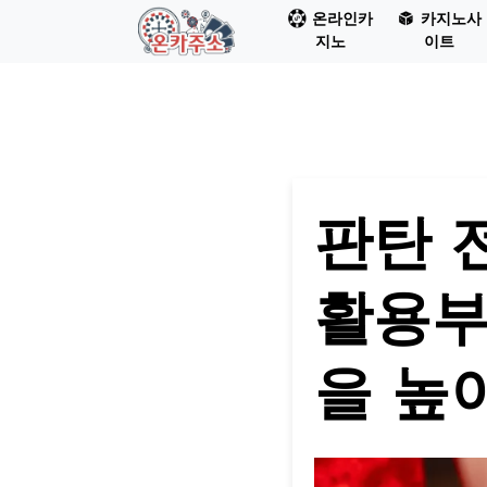
온라인카
카지노사
지노
이트
판탄 
활용부
을 높