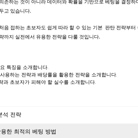
의존하는 것이 아니라 데이터와 확률을 기반으로 베팅을 결정하
두고 있습니다.
처음 접하는 초보자도 쉽게 따라 할 수 있는 기본 판탄 전략부
략까지 실전에서 유용한 전략을 다룰 것입니다.
요 특징을 소개합니다.
 사용하는 전략과 배당률을 활용한 전략을 소개합니다.
략과 초보자가 피해야 할 실수를 소개합니다.
분석 전략
용한 최적의 베팅 방법