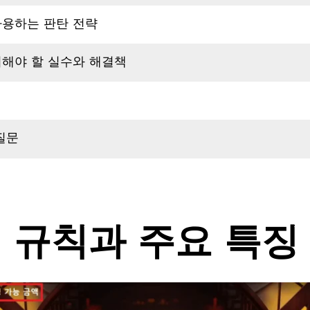
사용하는 판탄 전략
해야 할 실수와 해결책
질문
 규칙과 주요 특징