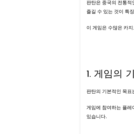
판탄은 중국의 전통적인
즐길 수 있는 것이 특
이 게임은 수많은 카지
1. 게임의
판탄의 기본적인 목표는
게임에 참여하는 플레이어
있습니다.