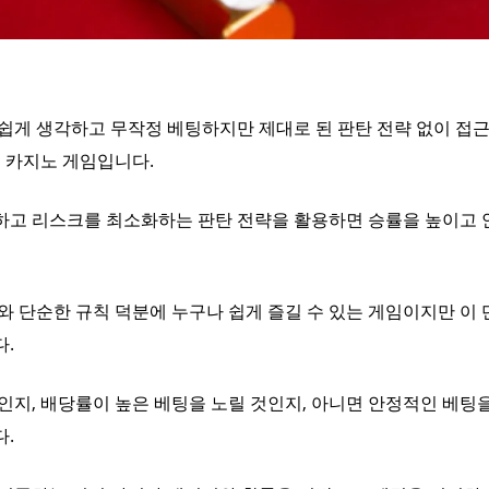
쉽게 생각하고 무작정 베팅하지만 제대로 된 판탄 전략 없이 접
는 카지노 게임입니다.
하고 리스크를 최소화하는 판탄 전략을 활용하면 승률을 높이고 
와 단순한 규칙 덕분에 누구나 쉽게 즐길 수 있는 게임이지만 이
다.
인지, 배당률이 높은 베팅을 노릴 것인지, 아니면 안정적인 베팅을
.