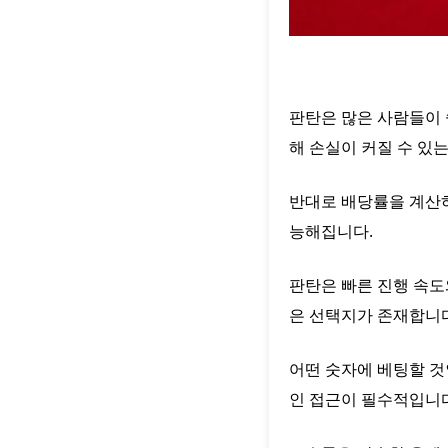
판탄은 많은 사람들이 
해 손실이 커질 수 있
반대로 배당률을 계산
능해집니다.
판탄은 빠른 진행 속도
은 선택지가 존재합니
어떤 숫자에 베팅할 것
인 접근이 필수적입니다