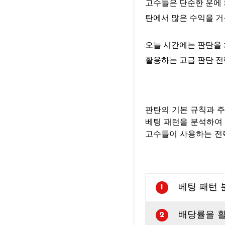
고수들은 단순한 운에 
탄에서 많은 수익을 거
오늘 시간에는 판탄을 
활용하는 고급 판탄 전
판탄의 기본 규칙과 주
베팅 패턴을 분석하여
고수들이 사용하는 전
베팅 패턴 
1
배당률을 활
2