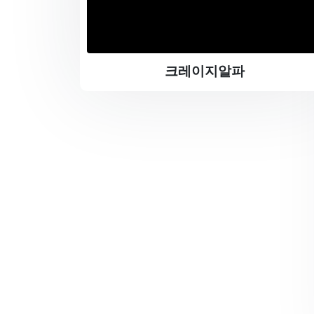
크레이지알파