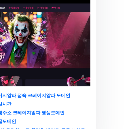
이지알파 접속
크레이지알파 도메인
실시간
생주소
크레이지알파 평생도메인
글도메인