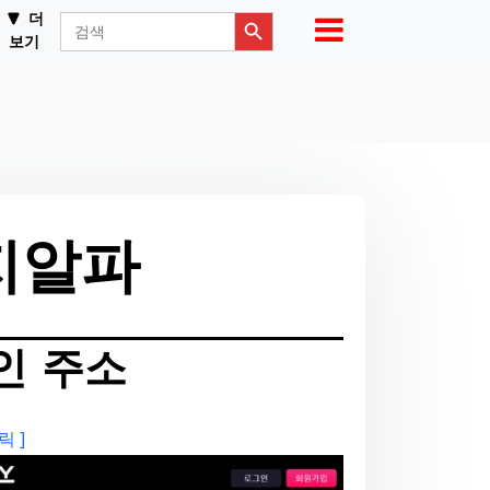
검색 버튼
검
더
색:
보기
지알파
인 주소
릭 ]