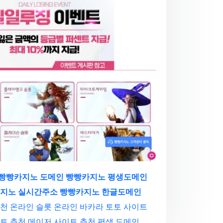
빵빵카지노 도메인
빵빵카지노 평생도메인
지노 실시간주소
빵빵카지노 한글도메인
추천
온라인 슬롯
온라인 바카라
토토 사이트
트 추천
메이저 사이트 추천
평생 도메인