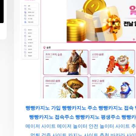
빵빵카지노 가입
빵빵카지노 주소
빵빵카지노 접속
빵빵카지노 접속주소
빵빵카지노 평생주소
빵빵카
메이저 사이트
메이저 놀이터
안전 놀이터
사이트 
먹튀 검증 사이트
카지노 사이트 추천
바카라 사이