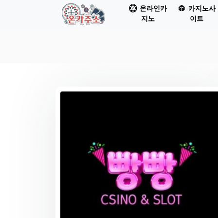
온라인카
카지노사
지노
이트