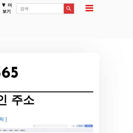
검색 버튼
검
더
색:
보기
65
인 주소
릭 ]