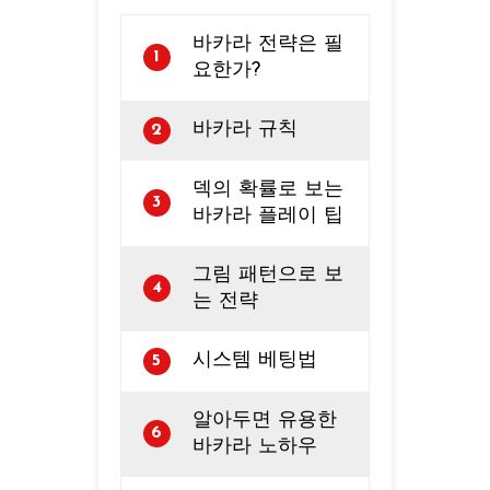
바카라 전략은 필
1
요한가?
바카라 규칙
2
덱의 확률로 보는
3
바카라 플레이 팁
그림 패턴으로 보
4
는 전략
시스템 베팅법
5
알아두면 유용한
6
바카라 노하우