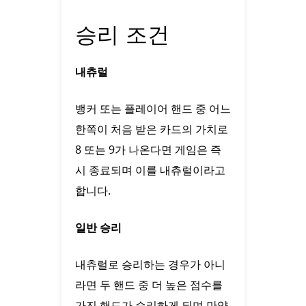
승리 조건
내츄럴
뱅커 또는 플레이어 핸드 중 어느
한쪽이 처음 받은 카드의 가치로
8 또는 9가 나온다면 게임은 즉
시 종료되며 이를 내츄럴이라고
합니다.
일반 승리
내츄럴로 승리하는 경우가 아니
라면 두 핸드 중 더 높은 점수를
가진 핸드가 승리하게 되며 만약