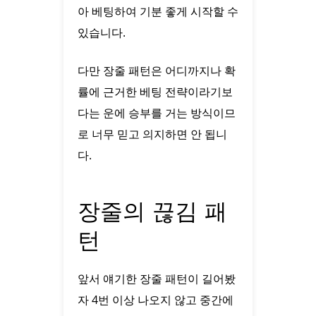
아 베팅하여 기분 좋게 시작할 수
있습니다.
다만 장줄 패턴은 어디까지나 확
률에 근거한 베팅 전략이라기보
다는 운에 승부를 거는 방식이므
로 너무 믿고 의지하면 안 됩니
다.
장줄의 끊김 패
턴
앞서 얘기한 장줄 패턴이 길어봤
자 4번 이상 나오지 않고 중간에