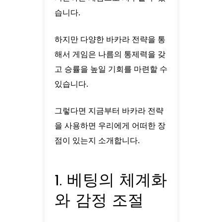
습니다.
하지만 다양한 바카라 전략을 통
해서 게임은 나름의 통제력을 갖
고 승률을 높일 기회를 마련할 수
있습니다.
그렇다면 지금부터 바카라 전략
을 사용하면 우리에게 어떠한 장
점이 있는지 소개합니다.
1. 베팅의 체계화
와 감정 조절