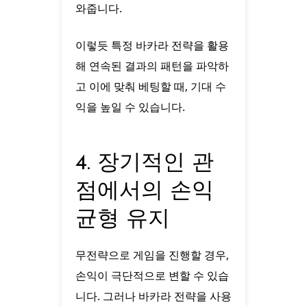
와줍니다.
이렇듯 특정 바카라 전략을 활용
해 연속된 결과의 패턴을 파악하
고 이에 맞춰 베팅할 때, 기대 수
익을 높일 수 있습니다.
4. 장기적인 관
점에서의 손익
균형 유지
무전략으로 게임을 진행할 경우,
손익이 극단적으로 변할 수 있습
니다. 그러나 바카라 전략을 사용