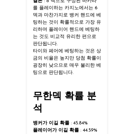
결론
: 8 덱으로 구성된 바카라
를 플레이하는 카지노에서는 6
덱과 마찬가지로 뱅커 핸드에 베
팅하는 것이 확률적으로 가장 유
리하며 플레이어 핸드에 베팅하
는 것도 비교적 유리한 편으로
판단됩니다.
타이와 페어에 베팅하는 것은 상
금의 비율은 높지만 당첨 확률이
굉장히 낮으므로 매우 불리한 베
팅으로 판단됩니다.
무한덱 확률 분
석
뱅커가 이길 확률
: 45.84%
플레이어가 이길 확률
: 44.59%