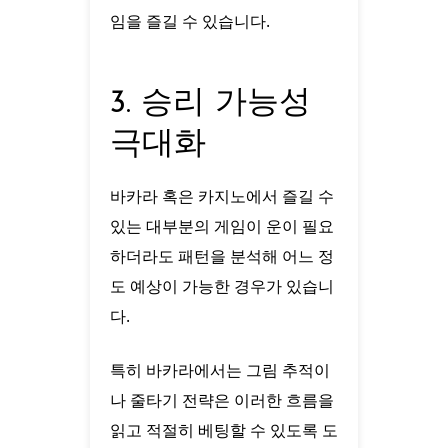
임을 즐길 수 있습니다.
3. 승리 가능성
극대화
바카라 혹은 카지노에서 즐길 수
있는 대부분의 게임이 운이 필요
하더라도 패턴을 분석해 어느 정
도 예상이 가능한 경우가 있습니
다.
특히 바카라에서는 그림 추적이
나 줄타기 전략은 이러한 흐름을
읽고 적절히 베팅할 수 있도록 도