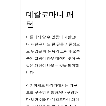
데칼코마니 패
턴
이름에서 알 수 있듯이 데칼코마
니 패턴은 어느 한 곳을 기준점으
로 두었을 때 왼쪽의 그림과 오른
쪽의 그림이 좌우 대칭이 맞아 똑
같은 패턴이 나오는 것을 의미합
니다.
신기하게도 바카라에서는 라운
드를 꾸준히 진행하거나 구경하
다 보면 이러한 데칼코마니 패턴