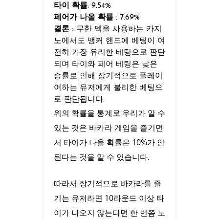
타이 확률
: 9.54%
페어가 나올 확률
: 7.69%
결론 :
무한 덱을 사용하는 카지
노에서도 뱅커 핸드에 베팅이 여
전히 가장 유리한 베팅으로 판단
되며 타이와 페어 베팅은 낮은
승률로 인해 장기적으로 플레이
어하는 유저에게 불리한 베팅으
로 판단됩니다.
위의 확률을 통계로 우리가 알 수
있는 것은 바카라 게임을 즐기면
서 타이가 나올 확률은 10%가 안
된다는 것을 알 수 있습니다.
따라서 장기적으로 바카라를 즐
기는 유저라면 10라운드 이상 타
이가 나오지 않는다면 한 번쯤 노