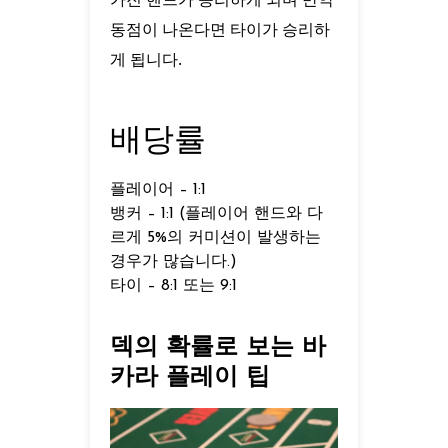
동점이 나온다면 타이가 승리하
게 됩니다.
배당률
플레이어 – 1:1
뱅커 – 1:1 (플레이어 핸드와 다
르게 5%의 커미션이 발생하는
경우가 많습니다.)
타이 – 8:1 또는 9:1
덱의 확률로 보는 바
카라 플레이 팁