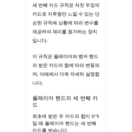
세 번째 카드 규칙은 자칫 두장의
카드로 지루함만 느낄 수 있는 단
순한 규칙에 상황에 따라 변수를
제공하여 재미를 첨가하는 장치
입니다.
이 규칙은 플레이어와 뱅커 핸드
의 받은 카드의 합에 따라 변동되
며, 아래에서 더욱 자세히 설명합
니다.
플레이어 핸드의 세 번째 카
드
최초에 받은 두 카드의 합이 0~5
일 때 플레이어 핸드는 세 번째
카드를 받습니다.