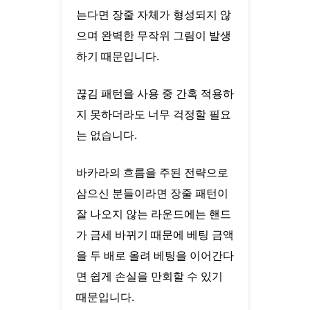
는다면 장줄 자체가 형성되지 않
으며 완벽한 무작위 그림이 발생
하기 때문입니다.
끊김 패턴을 사용 중 간혹 적용하
지 못하더라도 너무 걱정할 필요
는 없습니다.
바카라의 흐름을 주된 전략으로
삼으신 분들이라면 장줄 패턴이
잘 나오지 않는 라운드에는 핸드
가 금세 바뀌기 때문에 베팅 금액
을 두 배로 올려 베팅을 이어간다
면 쉽게 손실을 만회할 수 있기
때문입니다.