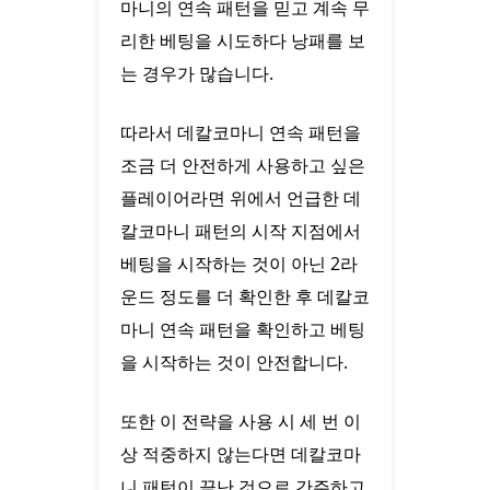
마니의 연속 패턴을 믿고 계속 무
리한 베팅을 시도하다 낭패를 보
는 경우가 많습니다.
따라서 데칼코마니 연속 패턴을
조금 더 안전하게 사용하고 싶은
플레이어라면 위에서 언급한 데
칼코마니 패턴의 시작 지점에서
베팅을 시작하는 것이 아닌 2라
운드 정도를 더 확인한 후 데칼코
마니 연속 패턴을 확인하고 베팅
을 시작하는 것이 안전합니다.
또한 이 전략을 사용 시 세 번 이
상 적중하지 않는다면 데칼코마
니 패턴이 끝난 것으로 간주하고