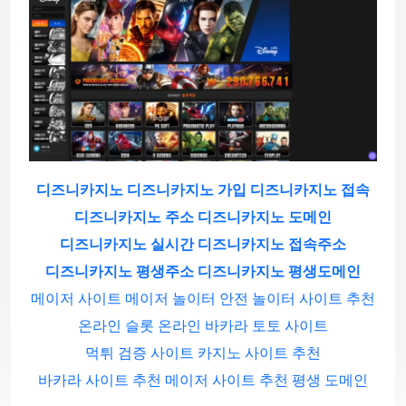
디즈니카지노
디즈니카지노 가입
디즈니카지노 접속
디즈니카지노 주소
디즈니카지노 도메인
디즈니카지노 실시간
디즈니카지노 접속주소
디즈니카지노 평생주소
디즈니카지노 평생도메인
메이저 사이트
메이저 놀이터
안전 놀이터
사이트 추천
온라인 슬롯
온라인 바카라
토토 사이트
먹튀 검증 사이트
카지노 사이트 추천
바카라 사이트 추천
메이저 사이트 추천
평생 도메인