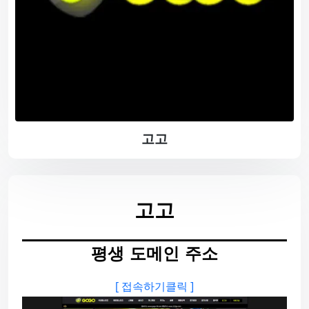
고고
고고
평생 도메인 주소
[ 접속하기클릭 ]